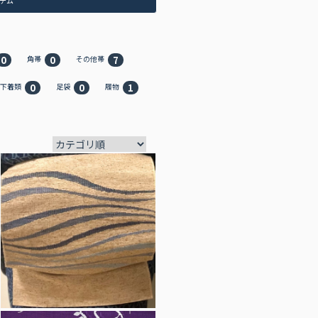
テム
0
0
7
角帯
その他帯
0
0
1
下着類
足袋
履物