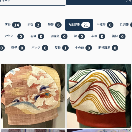
ィネート
アイ
14
2
6
21
0
薄物
浴衣
袋帯
名古屋帯
半幅帯
兵児帯
0
0
0
0
0
0
アウター
羽織
羽織紐
袴
半襟
襦袢
0
0
0
1
0
0
帽子
バッグ
反物
その他
断捨離済