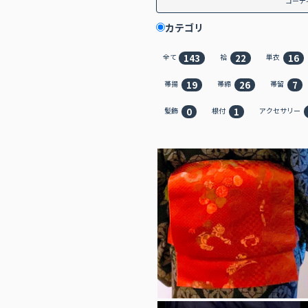
コーデ
カテゴリ
143
22
16
全て
袷
単衣
19
26
7
帯揚
帯締
帯留
0
1
髪飾
根付
アクセサリー