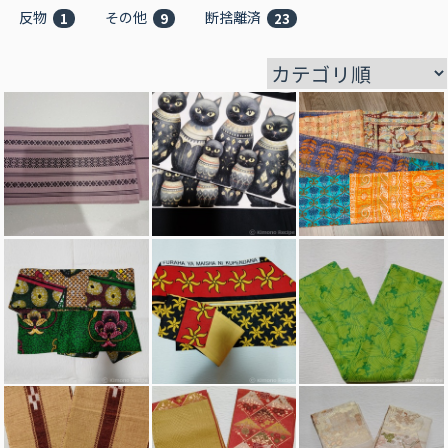
反物
その他
断捨離済
1
9
23