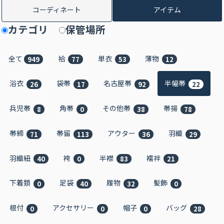
コーディネート
アイテム
カテゴリ
保管場所
全て
袷
単衣
薄物
949
77
53
12
浴衣
袋帯
名古屋帯
半幅帯
26
17
92
22
兵児帯
角帯
その他帯
帯揚
8
0
38
78
帯締
帯留
アウター
羽織
71
113
36
29
羽織紐
袴
半襟
襦袢
40
0
83
21
下着類
足袋
履物
髪飾
0
40
32
0
根付
アクセサリー
帽子
バッグ
0
0
0
28