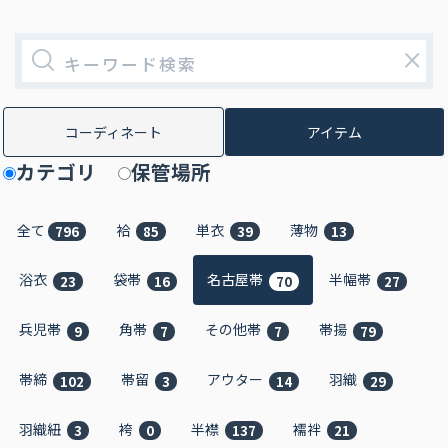
×
コーディネート
アイテム
カテゴリ
保管場所
全て
袷
単衣
薄物
796
85
39
13
浴衣
袋帯
名古屋帯
半幅帯
23
16
70
27
兵児帯
角帯
その他帯
帯揚
9
7
7
79
帯締
帯留
アウター
羽織
102
3
14
29
羽織紐
袴
半襟
襦袢
3
0
137
21