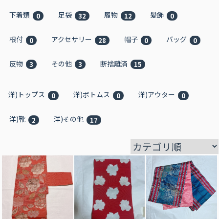
下着類
足袋
履物
髪飾
0
32
12
0
根付
アクセサリー
帽子
バッグ
0
28
0
0
反物
その他
断捨離済
3
3
15
洋)トップス
洋)ボトムス
洋)アウター
0
0
0
洋)靴
洋)その他
2
17