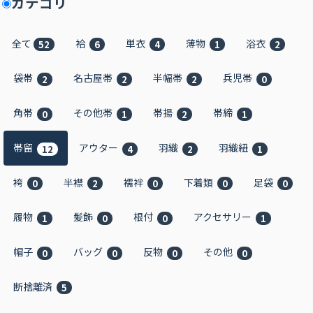
カテゴリ
全て
袷
単衣
薄物
浴衣
52
6
4
1
2
袋帯
名古屋帯
半幅帯
兵児帯
2
2
2
0
角帯
その他帯
帯揚
帯締
0
1
2
1
帯留
アウター
羽織
羽織紐
12
4
2
1
袴
半襟
襦袢
下着類
足袋
0
2
0
0
0
履物
髪飾
根付
アクセサリー
1
0
0
1
帽子
バッグ
反物
その他
0
0
0
0
断捨離済
5