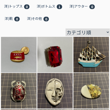
洋)トップス
洋)ボトムス
洋)アウター
0
1
0
洋)靴
洋)その他
0
0