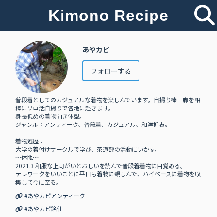
Kimono Recipe
あやカピ
フォローする
普段着としてのカジュアルな着物を楽しんでいます。自撮り棒三脚を相
棒にソロ活自撮りで各地に赴きます。
身長低めの着物向き体型。
ジャンル：アンティーク、普段着、カジュアル、和洋折衷。
着物遍歴：
大学の着付けサークルで学び、茶道部の活動にいかす。
〜休眠〜
2021.3 和服な上司がいとおしいを読んで普段着着物に目覚める。
テレワークをいいことに平日も着物に親しんで、ハイペースに着物を収
集して今に至る。
#あやカピアンティーク
#あやカピ銘仙