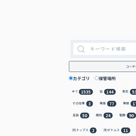
コーデ
カテゴリ
保管場所
1535
144
5
全て
袷
単衣
3
77
1
その他帯
帯揚
帯締
50
24
90
足袋
履物
髪飾
2
11
洋)トップス
洋)ボトムス