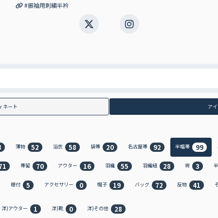
#振袖用刺繍半衿
ィネート
アイ
3
52
58
20
92
99
薄物
浴衣
袋帯
名古屋帯
半幅帯
71
70
16
55
28
3
帯留
アウター
羽織
羽織紐
袴
5
0
19
72
41
根付
アクセサリー
帽子
バッグ
反物
1
0
28
洋)アウター
洋)靴
洋)その他