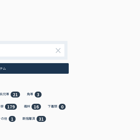
×
テム
21
3
兵児帯
角帯
179
16
0
半襟
襦袢
下着類
1
31
その他
断捨離済