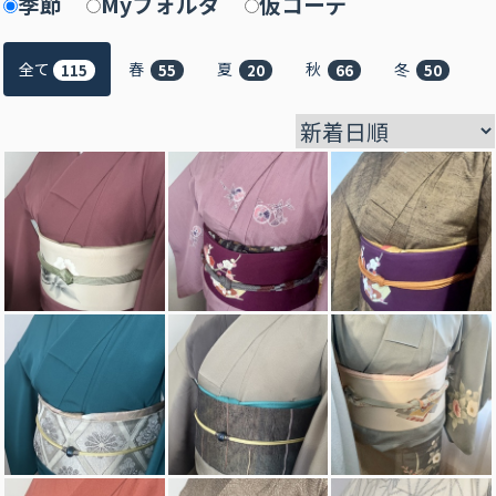
季節
Myフォルダ
仮コーデ
全て
春
夏
秋
冬
115
55
20
66
50