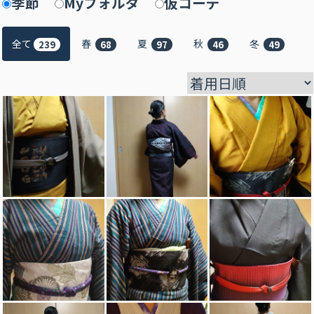
季節
Myフォルダ
仮コーデ
全て
春
夏
秋
冬
239
68
97
46
49