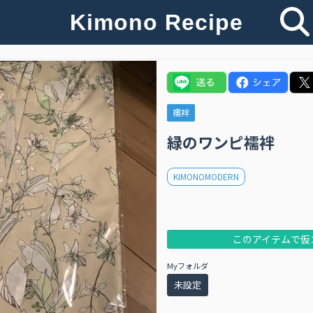
Kimono Recipe
襦袢
緑のワンピ襦袢
KIMONOMODERN
このアイテムで仮
Myフォルダ
未設定