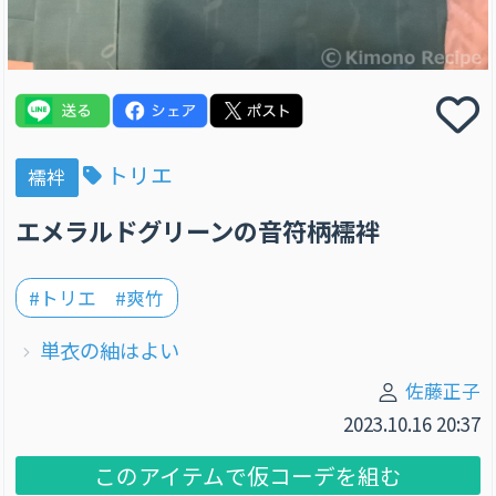
トリエ
襦袢
エメラルドグリーンの音符柄襦袢
#トリエ #爽竹
単衣の紬はよい
佐藤正子
2023.10.16 20:37
このアイテムで仮コーデを組む