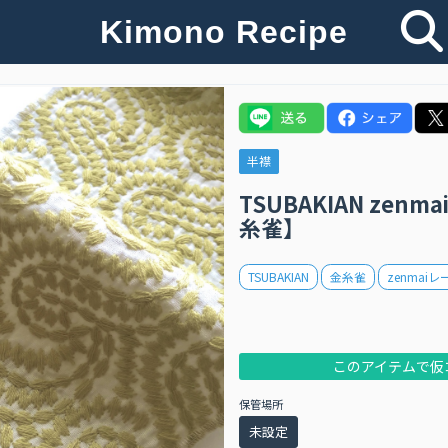
Kimono Recipe
半襟
TSUBAKIAN zen
糸雀】
TSUBAKIAN
金糸雀
zenmai
このアイテムで仮
保管場所
未設定