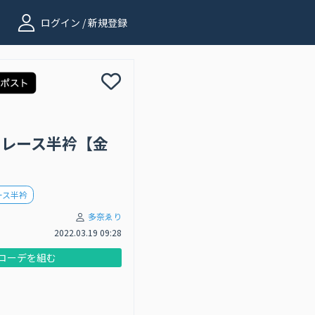
ログイン / 新規登録
maiレース半衿【金
レース半衿
多奈ゑり
2022.03.19 09:28
コーデを組む