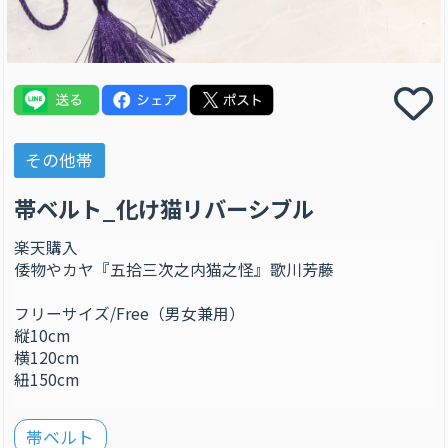
その他帯
帯ベルト_化け猫リバーシブル
楽天購入
倭物やカヤ『五拾三次之内猫之怪』歌川芳藤
フリーサイズ/Free（男女兼用）
縦10cm
横120cm
紐150cm
帯ベルト