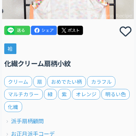
袷
化繊クリーム扇柄小紋
クリーム
扇
おめでたい柄
カラフル
マルチカラー
緑
紫
オレンジ
明るい色
化繊
派手扇柄顧問
お正月派手コーデ