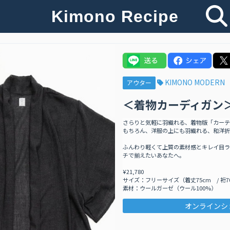
Kimono Recipe
KIMONO MODERN
アウター
＜着物カーディガン
さらりと気軽に羽織れる、着物版「カーテ
もちろん、洋服の上にも羽織れる、和洋折
ふんわり軽くて上質の素材感とキレイ目ラ
チで揃えたいあなたへ。
¥21,780
サイズ：フリーサイズ（着丈75cm / 裄7
素材：ウールガーゼ（ウール100%）
オンラインシ