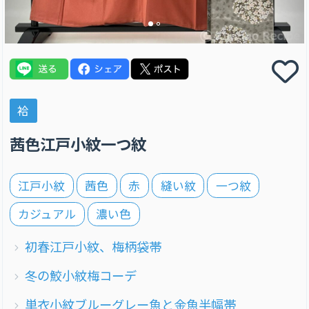
袷
茜色江戸小紋一つ紋
江戸小紋
茜色
赤
縫い紋
一つ紋
カジュアル
濃い色
初春江戸小紋、梅柄袋帯
冬の鮫小紋梅コーデ
単衣小紋ブルーグレー魚と金魚半幅帯