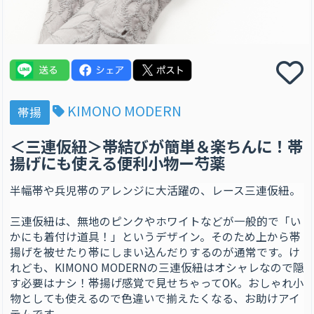
KIMONO MODERN
帯揚
＜三連仮紐＞帯結びが簡単＆楽ちんに！帯
揚げにも使える便利小物ー芍薬
半幅帯や兵児帯のアレンジに大活躍の、レース三連仮紐。
三連仮紐は、無地のピンクやホワイトなどが一般的で「い
かにも着付け道具！」というデザイン。そのため上から帯
揚げを被せたり帯にしまい込んだりするのが通常です。け
れども、KIMONO MODERNの三連仮紐はオシャレなので隠
す必要はナシ！帯揚げ感覚で見せちゃってOK。おしゃれ小
物としても使えるので色違いで揃えたくなる、お助けアイ
テムです。