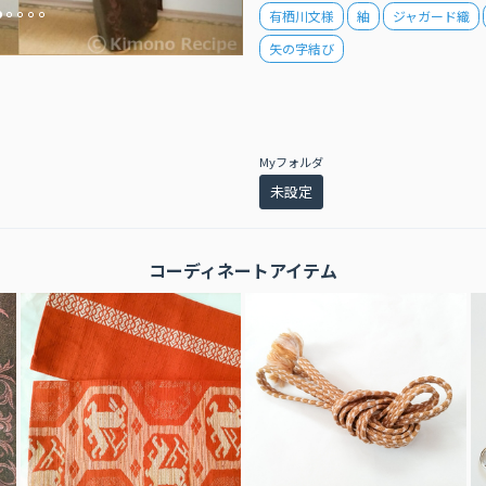
有栖川文様
紬
ジャガード織
矢の字結び
Myフォルダ
未設定
コーディネートアイテム