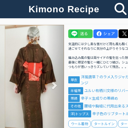
Kimono Recipe
Next
気温的には少し楽な筈だけど雨も風も酷く
過ごせてそれなりに気分の上がりそうなコ
編み込み風の髪は両サイドの髪を捻った隙
最後に襟足の髪と一緒にひとつ結び。シュ
つもりが思いっきりズレていて残念。。。
洋風唐草？のラメ入りジャ
単衣
ンジ
ユルい有栖川文様のリバ
半幅帯
辛子×生成りの帯締め
帯締
腰紐や胸紐に代用出来るス
その他
辛子色のリブタート
洋)トップス
ウール着物
タートルイン
ター