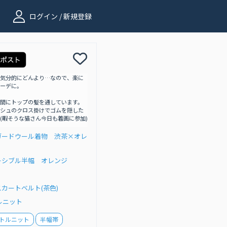
ログイン / 新規登録
気分的にどんより…なので、楽に
ーデに。
間にトップの髪を通しています。
シュのクロス掛けでゴムを隠した
(暇そうな猫さん今日も着画に参加)
ガードウール着物 渋茶×オレ
ーシブル半幅 オレンジ
カートベルト(茶色)
ルニット
トルニット
半幅帯