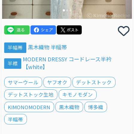
黒木織物 半幅帯
半幅帯
MODERN DRESSY コードレース半衿
半襟
【white】
サマーウール
ヤフオク
デットストック
デットストック生地
キモノモダン
KIMONOMODERN
黒木織物
博多織
半幅帯