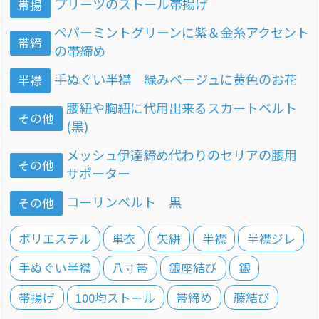
プリーツのストール帯揚げ
帯揚
ペパーミントグリーンに紫＆金糸アクセント
帯締
の帯締め
手ぬぐい半襟 緑みベージュに黄色のお花
半襟
腰紐や胸紐に代用出来るスカートベルト
その他
(黒)
メッシュ伊達締め代わりのセリアの腰用
その他
サポーター
コーリンベルト 黒
その他
ポリエステル
単衣
矢絣
半襟
半襟ジレ
手ぬぐい半襟
八寸帯
銀座結び
銀
帯揚げ
100均ストール
帯締め
藤結び