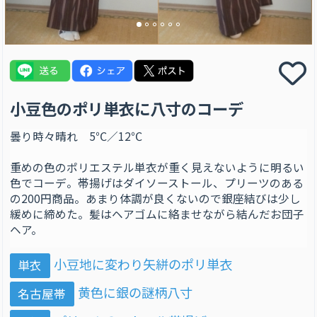
小豆色のポリ単衣に八寸のコーデ
曇り時々晴れ 5℃／12℃
重めの色のポリエステル単衣が重く見えないように明るい
色でコーデ。帯揚げはダイソーストール、プリーツのある
の200円商品。あまり体調が良くないので銀座結びは少し
緩めに締めた。髪はヘアゴムに絡ませながら結んだお団子
ヘア。
小豆地に変わり矢絣のポリ単衣
単衣
黄色に銀の謎柄八寸
名古屋帯