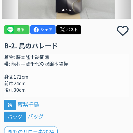
B-2. 鳥のパレード
着物: 藤本隆士訪問着
帯: 龍村平蔵千代の冠錦本袋帯
身丈171cm
前巾24cm
後巾30cm
薄紫千鳥
袷
バッグ
バッグ
きものサローネ2024