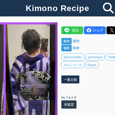
Kimono Recipe
Next
履物
履物
髪飾
髪飾
kimonotento
yuminique
TSUB
ホムシュヘム
Ryujin
一重太鼓
Myフォルダ
未設定