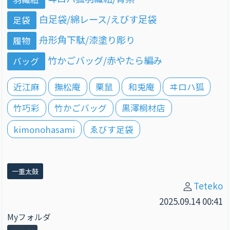
白足袋/綿レース/えびす足袋
足袋
舟形角下駄/漆塗り彫り
履物
竹かごバッグ/赤やたら編み
バッグ
近江麻
撫松庵
栗鼠
和兎庵
ヰロハ狐
竹巧彩
竹かごバッグ
黒澤桐材店
kimonohasami
ゑびす足袋
一重太鼓
Teteko
2025.09.14 00:41
Myフォルダ