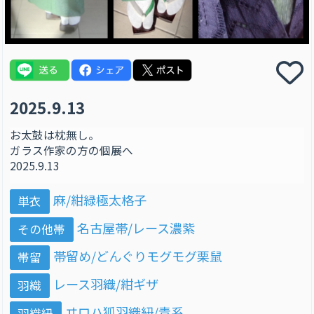
2025.9.13
お太鼓は枕無し。
ガラス作家の方の個展へ
2025.9.13
麻/紺緑極太格子
単衣
名古屋帯/レース濃紫
その他帯
帯留め/どんぐりモグモグ栗鼠
帯留
レース羽織/紺ギザ
羽織
ヰロハ狐羽織紐/青系
羽織紐