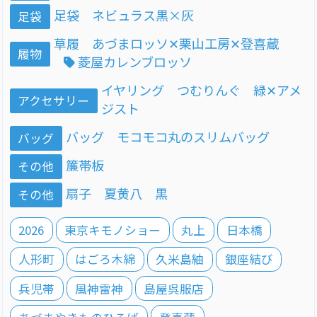
足袋 ネビュラス黒×灰
足袋
草履 あづまロッソ✕栗山工房✕登喜蔵
履物
菱屋カレンブロッソ
イヤリング つむりんぐ 緑✕アメ
アクセサリー
ジスト
バッグ モコモコ丸のスリムバッグ
バッグ
簾帯板
その他
扇子 夏黄八 黒
その他
2026
東京キモノショー
丸上
日本橋
人形町
はごろ木綿
久米島紬
銀座結び
兵児帯
風神雷神
島屋呉服店