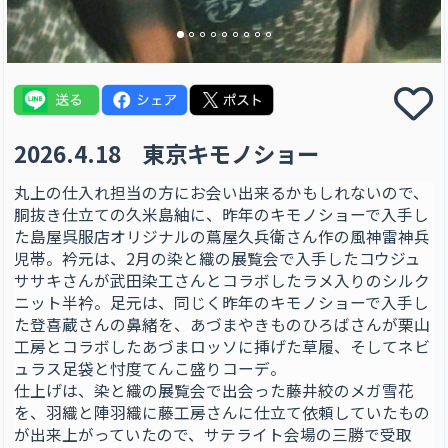
2026.4.18 東京キモノショー
丸上の仕入れ担当の方にお会い出来るかもしれないので、
胴抜き仕立ての久米島紬に、昨年のキモノショーで入手し
た島屋呉服店オリジナルの蔦屋久兵衛さん作の風神雷神兵
児帯。衿元は、2月の染と織の展覧会で入手したコウジュ
ササキさんが武田染工さんとコラボしたラメ入りのシルク
ニット半衿。足元は、同じく昨年のキモノショーで入手し
た登喜蔵さんの鼻緒を、あづまやきものひろばさんが栗山
工房とコラボしたあづまロッソに挿げた草履、そしてネビ
ュラス足袋と忖度てんこ盛りコーデ。
仕上げは、染と織の展覧会で出会った藤井絞のメガ雪花
を、羽織と陣羽織に藤工房さんに仕立て依頼していたもの
が出来上がっていたので、サテライト会場の三勝で受取