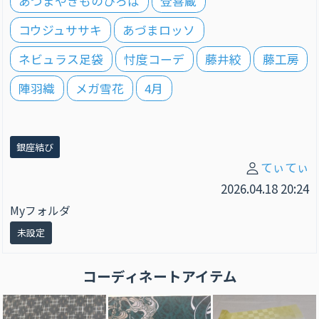
あづまやきものひろば
登喜蔵
コウジュササキ
あづまロッソ
ネビュラス足袋
忖度コーデ
藤井絞
藤工房
陣羽織
メガ雪花
4月
銀座結び
てぃてぃ
2026.04.18 20:24
Myフォルダ
未設定
コーディネートアイテム