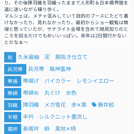
り、その後陣羽織を羽織ったままで人形町＆日本橋界隈を
道に迷いながら練り歩く。
マルシェは、メチャ混みしていて目的のブースにたどり着
けなかったり、見れなかったり。最初からショー観覧は無
理と思っていたが、サテライト会場を含めて顔見知りのと
ころを回るだけでもめいいっぱい。来年は2日間行かない
とだなぁ〜
久米島紬 泥 胴抜き仕立て
袷
兵児帯 風神雷神
兵児帯
帯揚げ バイカラー レモンイエロー
帯揚
帯締め 丸ぐけ 水色
帯締
陣羽織 メガ雪花 赤✕黒
藤井絞
羽織
半衿 シルクニット墨流し
半襟
長襦袢 麻 黒地✕柄
襦袢