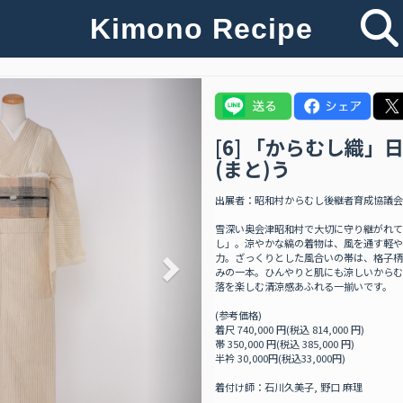
Kimono Recipe
Next
[6] 「からむし織
(まと)う
出展者：昭和村からむし後継者育成協議会
雪深い奥会津昭和村で大切に守り継がれて
し」。涼やかな縞の着物は、風を通す軽や
力。ざっくりとした風合いの帯は、格子柄
みの一本。ひんやりと肌にも涼しいからむ
落を楽しむ清涼感あふれる一揃いです。
(参考価格)
着尺 740,000 円(税込 814,000 円)
帯 350,000 円(税込 385,000 円)
半衿 30,000円(税込33,000円)
着付け師：石川久美子, 野口 麻理