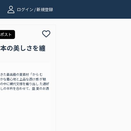
ログイン / 新規登録
」日本の美しさを纏
きた最高級の夏素材「から む
かな着心地と上品な透け感 が魅
の中に網代文様を織り出し た通好
しの半衿を合わせて、盛 夏のお洒