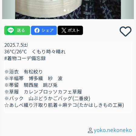
2025.7.5㈯
36℃/26℃ くもり時々晴れ
#着物コーデ備忘録
※浴衣 有松絞り
※半幅帯 博多織 紗 波
※帯留 騎西屋 跳び兎
※草履 カレンブロッソカフェ草履
※バック 山ぶどうかごバッグ(二番皮)
☆あしべ織り汗取り肌着＋麻テコ(たかはしきもの工房)
yoko.nekoneko