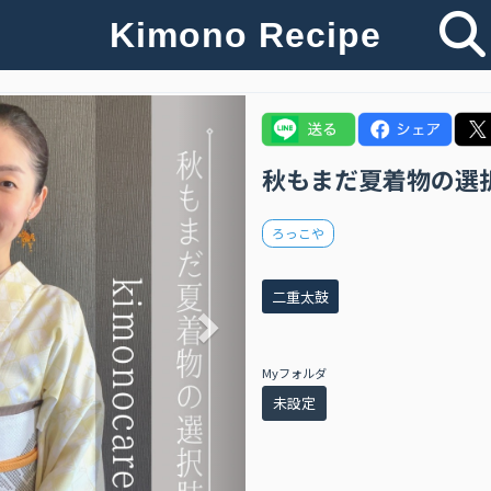
Kimono Recipe
Next
秋もまだ夏着物の選
ろっこや
二重太鼓
Myフォルダ
未設定