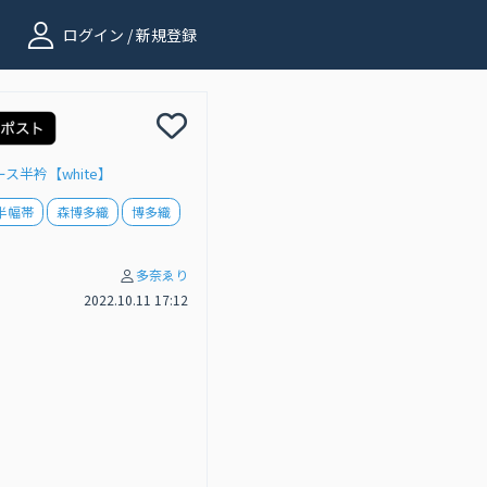
ログイン / 新規登録
レース半衿【white】
半幅帯
森博多織
博多織
多奈ゑり
2022.10.11 17:12