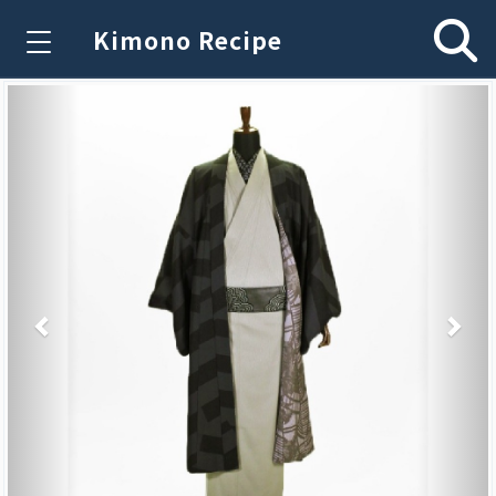
Kimono Recipe
Previous
Nex