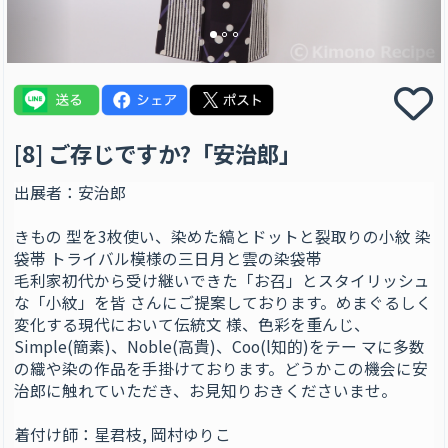
[8] ご存じですか?「安治郎」
出展者：安治郎
きもの 型を3枚使い、染めた縞とドットと裂取りの小紋 染
袋帯 トライバル模様の三日月と雲の染袋帯
毛利家初代から受け継いできた「お召」とスタイリッシュ
な「小紋」を皆 さんにご提案しております。めまぐるしく
変化する現代において伝統文 様、色彩を重んじ、
Simple(簡素)、Noble(高貴)、Coo(l知的)をテー マに多数
の織や染の作品を手掛けております。どうかこの機会に安
治郎に触れていただき、お見知りおきくださいませ。
着付け師：星君枝, 岡村ゆりこ