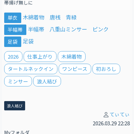
帯揚げ無しに
木綿着物 唐桟 青緑
単衣
半幅帯 八重山ミンサー ピンク
半幅帯
足袋
足袋
2026
仕事上がり
木綿着物
タートルネックイン
ワンピース
初おろし
ミンサー
浪人結び
浪人結び
てぃてぃ
2026.03.29 22:28
Myフォルダ