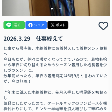
2026.3.29 仕事終えて
仕事から帰宅後、木綿着物にお着替えして着物メンテ依頼
へ
今日もだが、徐々に暖かくなってきているので、着物も袷
から単衣に切り替えるため今シーズン着用した袷長着を少
しづつメンテに。
数年前だったら、単衣の着用時期は6月9月と言われていた
が、今は無理！
昨年末に誂えた木綿着物と、先月入手した柄足袋を初おろ
し
気軽にしたかったので、タートルネックのワンピースを襦
袢代わりにして、ミンサー半幅帯を浪人結びして帯締め＆