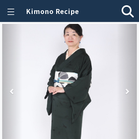
Kimono Recipe
Previous
Nex