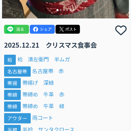
2025.12.21 クリスマス食事会
袷 清左衛門 半ムガ
袷
名古屋帯 赤
名古屋帯
帯揚げ 深緑
帯揚
帯締め 牛革 赤
帯締
帯締め 牛革 緑
帯締
雨コート
アウター
半衿 サンタクロース
半襟