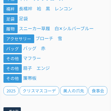
長襦袢 袷 黒 レンコン
襦袢
足袋
足袋
スニーカー草履 白✕シルバーブルー
履物
ブローチ 雪
アクセサリー
バッグ 赤
バッグ
マフラー
その他
扇子 エンジ
その他
簾帯板
その他
2025
クリスマスコーデ
美人の爪先
食事会