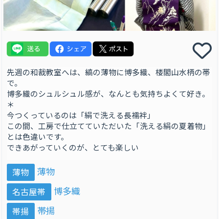
先週の和裁教室へは、縞の薄物に博多織、楼閣山水柄の帯
で。
博多織のシュルシュル感が、なんとも気持ちよくて好き。
＊
今つくっているのは「絹で洗える長襦袢」
この間、工房で仕立てていただいた「洗える絹の夏着物」
とは色違いです。
できあがっていくのが、とても楽しい
薄物
薄物
博多織
名古屋帯
帯揚
帯揚