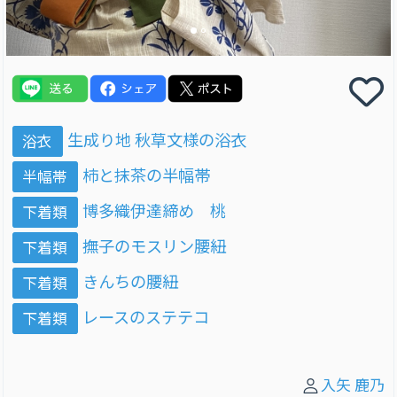
生成り地 秋草文様の浴衣
浴衣
柿と抹茶の半幅帯
半幅帯
博多織伊達締め 桃
下着類
撫子のモスリン腰紐
下着類
きんちの腰紐
下着類
レースのステテコ
下着類
入矢 鹿乃