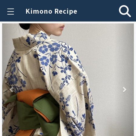
Kimono Recipe
Previous
Nex