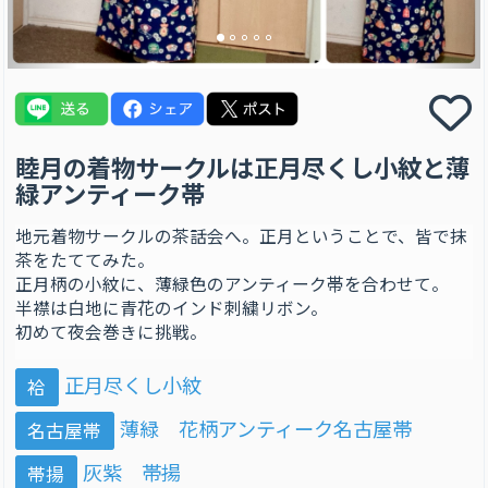
睦月の着物サークルは正月尽くし小紋と薄
緑アンティーク帯
地元着物サークルの茶話会へ。正月ということで、皆で抹
茶をたててみた。
正月柄の小紋に、薄緑色のアンティーク帯を合わせて。
半襟は白地に青花のインド刺繍リボン。
初めて夜会巻きに挑戦。
正月尽くし小紋
袷
薄緑 花柄アンティーク名古屋帯
名古屋帯
灰紫 帯揚
帯揚