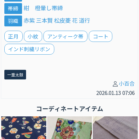
紺 橙暈し帯締
帯締
赤紫 三本賢 松皮菱 花 道行
羽織
正月
小紋
アンティーク帯
コート
インド刺繍リボン
一重太鼓
小百合
2026.01.13 07:06
コーディネートアイテム