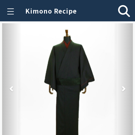
Kimono Recipe
Previous
Nex