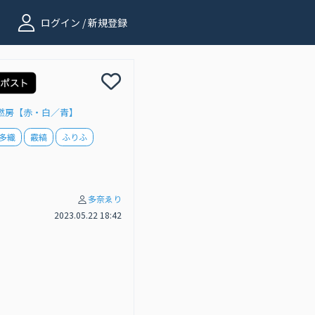
ログイン / 新規登録
撚房【赤・白／青】
多織
霰縞
ふりふ
多奈ゑり
2023.05.22 18:42