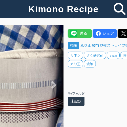
Kimono Recipe
Next
ゑり正 綾竹昼夜ストライプ
帯締
リネン
さく研究所
awai
博
ゑり正
渡敬
Myフォルダ
未設定