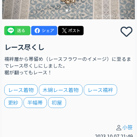
レース尽くし
襦袢層から帯留め（レースフラワーのイメージ）に至るま
でレース尽くしにしました。
裾が翻ってもレース！
レース着物
木綿レース着物
レース襦袢
更紗
半幅帯
初屋
小笹
2023.10.07 21:49