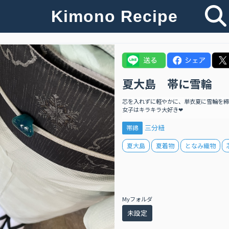
Kimono Recipe
夏大島 帯に雪輪
芯を入れずに軽やかに、単衣夏に雪輪を締
女子はキラキラ大好き❤
三分紐
帯締
夏大島
夏着物
となみ織物
Myフォルダ
未設定