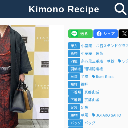
Kimono Recipe
小室庵 お召ステンドグラ
単衣
小室庵 角帯
角帯
糸羽黒三重織 華紋
ワ
羽織
珊瑚羽織紐
羽織紐
半襟
Rumi Rock
半襟
襦袢
襦袢
京都山城
下着類
京都山城
下着類
足袋
足袋
草履
JOTARO SAITO
履物
バッグ
バッグ