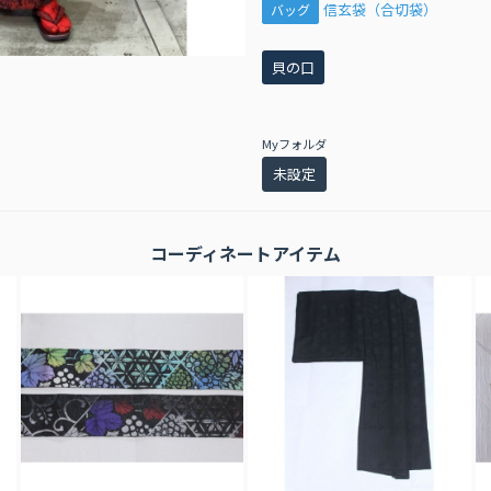
信玄袋（合切袋）
バッグ
貝の口
Myフォルダ
未設定
コーディネートアイテム