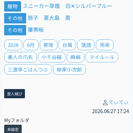
スニーカー草履 白✕シルバーブルー
履物
扇子 夏大島 黒
その他
簾帯板
その他
2026
6月
寄席
台風
落語
雨傘
美人の爪先
小千谷縮
麻絹
マイルール
三遊亭ごはんつぶ
柳家小次郎
浪人結び
てぃてぃ
2026.06.27 17:24
Myフォルダ
未設定