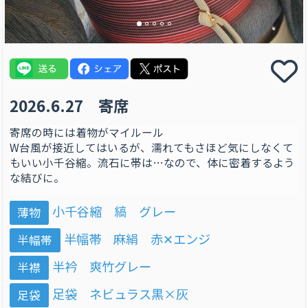
2026.6.27 寄席
寄席の時には着物がマイルール
W台風が接近してはいるが、濡れてもさほど気にしなくて
もいい小千谷縮。流石に帯は…なので、体に密着するよう
な結びに。
小千谷縮 縞 グレー
薄物
半幅帯 麻絹 赤✕エンジ
半幅帯
半衿 爽竹グレー
半襟
足袋 ネビュラス黒×灰
足袋