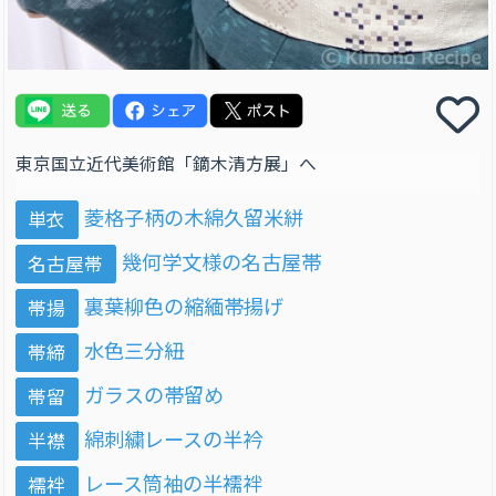
東京国立近代美術館「鏑木清方展」へ
菱格子柄の木綿久留米絣
単衣
幾何学文様の名古屋帯
名古屋帯
裏葉柳色の縮緬帯揚げ
帯揚
水色三分紐
帯締
ガラスの帯留め
帯留
綿刺繍レースの半衿
半襟
レース筒袖の半襦袢
襦袢