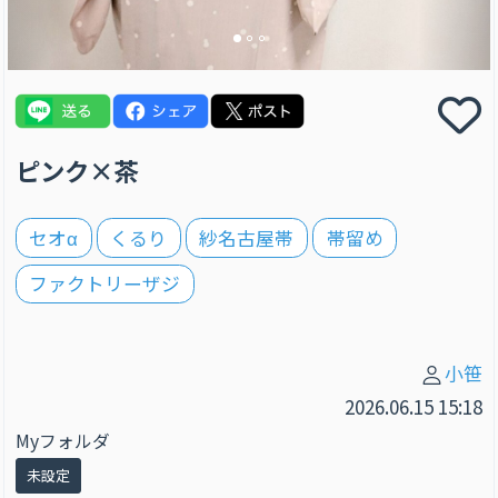
ピンク×茶
セオα
くるり
紗名古屋帯
帯留め
ファクトリーザジ
小笹
2026.06.15 15:18
Myフォルダ
未設定