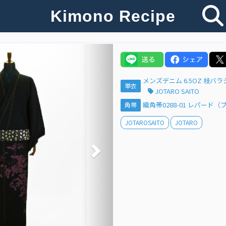
Kimono Recipe
Next
メンズデニム 6.5OZ 枝
単衣
JOTARO SAITO
織角帯0288-01 レパード
角帯
JOTAROSAITO
JOTARO