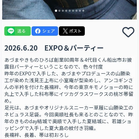
2026.6.20 EXPO＆パーティー
あづまやきものひろば創業80周年＆4代目くん船出市お披
露目パーティーということなので、色々忖度
昨年のEXPOで入手した、あづまやプロデュースの山勝染
工が染めた浅見王上布に小室庵が型染めし、アンコギンさ
んの半衿を付けた長襦袢、今年の東京キモノショーの時に
丸上で入手した科布帯にイツカグラスワークスの桃🍑帯留
め。
足元は、あづまやオリジナルスニーカー草履に山勝染工の
ネビュラス足袋。今回奥順社長も来るとのことなので、昨
年のきものday結城で奥順で入手した夏結城に、若雄ショ
ッピングで入手した夏大島の紋付き羽織。
長襦袢、長着、帯は初おろし