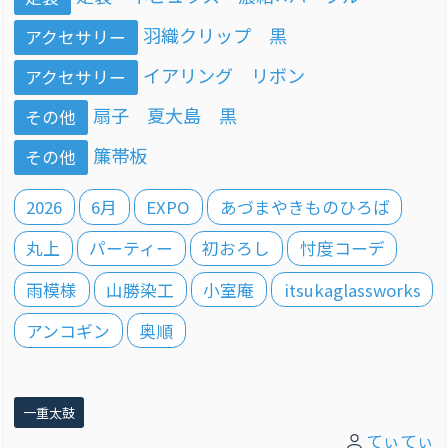
羽織クリップ 黒
アクセサリー
イアリング リボン
アクセサリー
扇子 夏大島 黒
その他
簾帯板
その他
2026
6月
EXPO
あづまやきものひろば
丸上
パーティー
初おろし
忖度コーデ
雨模様
山勝染工
小室庵
itsukaglassworks
アンコギン
奥順
一重太鼓
てぃてぃ