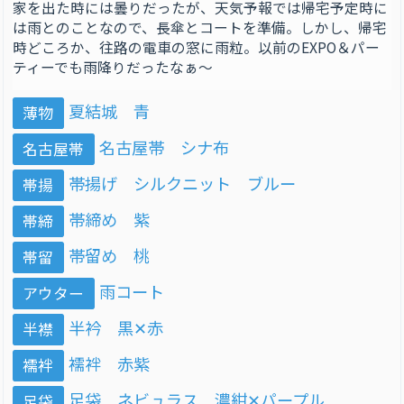
家を出た時には曇りだったが、天気予報では帰宅予定時に
は雨とのことなので、長傘とコートを準備。しかし、帰宅
時どころか、往路の電車の窓に雨粒。以前のEXPO＆パー
ティーでも雨降りだったなぁ〜
夏結城 青
薄物
名古屋帯 シナ布
名古屋帯
帯揚げ シルクニット ブルー
帯揚
帯締め 紫
帯締
帯留め 桃
帯留
雨コート
アウター
半衿 黒✕赤
半襟
襦袢 赤紫
襦袢
足袋 ネビュラス 濃紺✕パープル
足袋