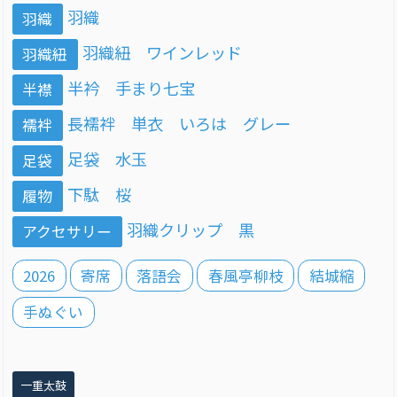
羽織
羽織
羽織紐 ワインレッド
羽織紐
半衿 手まり七宝
半襟
長襦袢 単衣 いろは グレー
襦袢
足袋 水玉
足袋
下駄 桜
履物
羽織クリップ 黒
アクセサリー
2026
寄席
落語会
春風亭柳枝
結城縮
手ぬぐい
一重太鼓