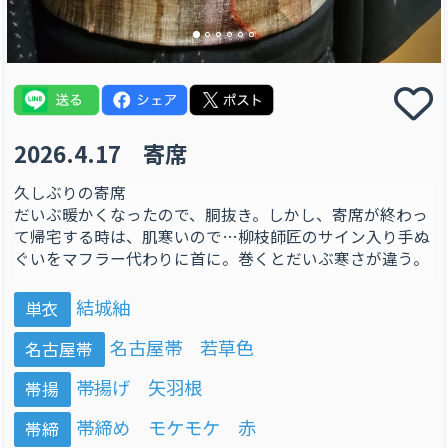
2026.4.17 寄席
久しぶりの寄席
だいぶ暖かくなったので、胴抜き。しかし、寄席が終わっ
て帰宅する時は、肌寒いので…柳枝師匠のサイン入り手ぬ
ぐいをマフラー代わりに首に。巻くとだいぶ寒さが違う。
結城紬
単衣
名古屋帯 若草色
名古屋帯
帯揚げ 矢羽根
帯揚
帯締め モケモケ 赤
帯締