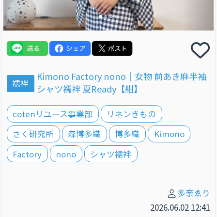
Kimono Factory nono｜女物 前あき麻半袖
襦袢
シャツ襦袢 夏Ready【紺】
cotenリユース事業部
リネンきもの
さく研究所
森博多織
博多織
Kimono
Factory
nono
シャツ襦袢
多奈ゑり
2026.06.02 12:41