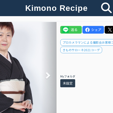
Kimono Recipe
Next
プロカメラマンによる撮影会お客様
きものサローネ2021コーデ
Myフォルダ
未設定