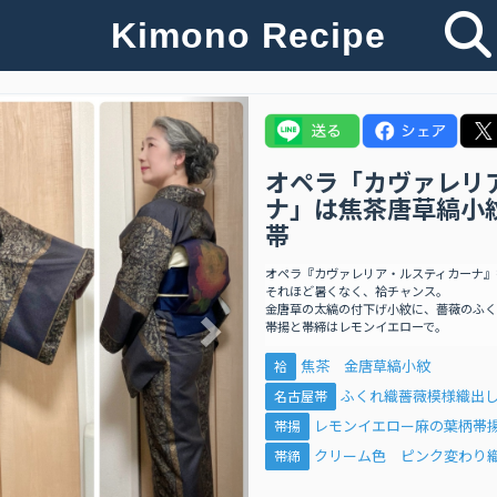
Kimono Recipe
Next
オペラ「カヴァレリ
ナ」は焦茶唐草縞小
帯
オペラ『カヴァレリア・ルスティカーナ』
それほど暑くなく、袷チャンス。
金唐草の太縞の付下げ小紋に、薔薇のふく
帯揚と帯締はレモンイエローで。
焦茶 金唐草縞小紋
袷
ふくれ織薔薇模様織出
名古屋帯
レモンイエロー麻の葉柄帯
帯揚
クリーム色 ピンク変わり
帯締