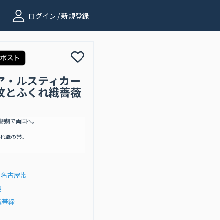
ログイン / 新規登録
ア・ルスティカー
紋とふくれ織薔薇
観劇で両国へ。
れ織の帯。
し名古屋帯
揚
織帯締