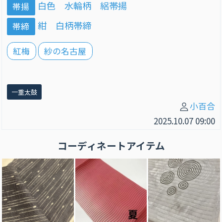
白色 水輪柄 絽帯揚
帯揚
紺 白柄帯締
帯締
紅梅
紗の名古屋
一重太鼓
小百合
2025.10.07 09:00
コーディネートアイテム