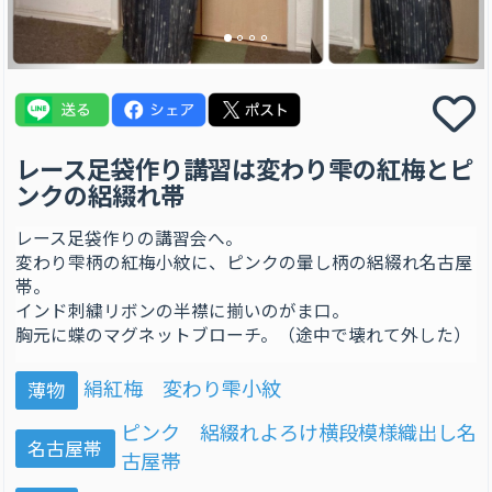
レース足袋作り講習は変わり雫の紅梅とピ
ンクの絽綴れ帯
レース足袋作りの講習会へ。
変わり雫柄の紅梅小紋に、ピンクの暈し柄の絽綴れ名古屋
帯。
インド刺繍リボンの半襟に揃いのがま口。
胸元に蝶のマグネットブローチ。（途中で壊れて外した）
絹紅梅 変わり雫小紋
薄物
ピンク 絽綴れよろけ横段模様織出し名
名古屋帯
古屋帯