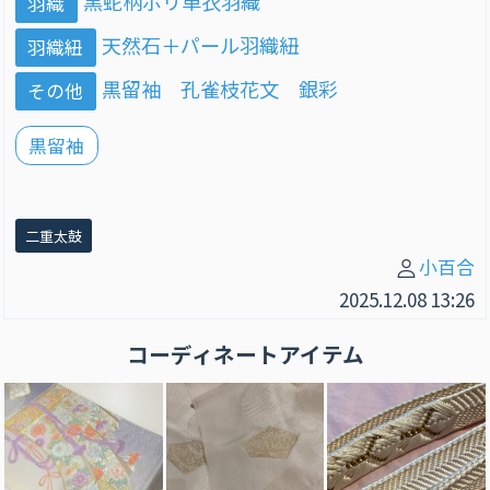
黒蛇柄ポリ単衣羽織
羽織
天然石＋パール羽織紐
羽織紐
黒留袖 孔雀枝花文 銀彩
その他
黒留袖
二重太鼓
小百合
2025.12.08 13:26
コーディネートアイテム