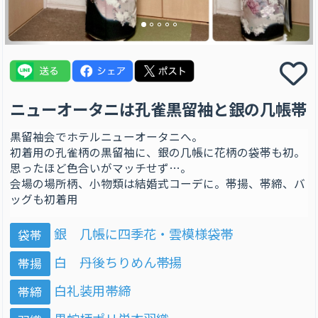
ニューオータニは孔雀黒留袖と銀の几帳帯
黒留袖会でホテルニューオータニへ。
初着用の孔雀柄の黒留袖に、銀の几帳に花柄の袋帯も初。
思ったほど色合いがマッチせず…。
会場の場所柄、小物類は結婚式コーデに。帯揚、帯締、バ
ッグも初着用
銀 几帳に四季花・雲模様袋帯
袋帯
白 丹後ちりめん帯揚
帯揚
白礼装用帯締
帯締